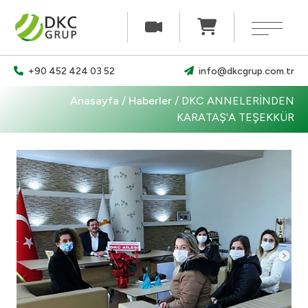
×
+90 452 424 03 52
info@dkcgrup.com.tr
Ürünlerimiz
Anasayfa
/
Haberler
/
DKC ANNELERİNDEN
Haberler
KARATAŞ'A TEŞEKKÜR
Belgelerimiz
Kariyer
İletişim