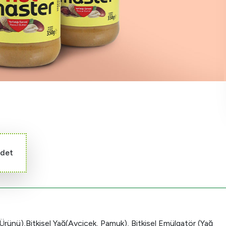
adet
 Ürünü),Bitkisel Yağ(Ayçiçek, Pamuk), Bitkisel Emülgatör (Yağ