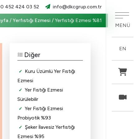
×
0 452 424 03 52
info@dkcgrup.com.tr
ayfa
/
Yerfıstığı Ezmesi
/
Yerfıstığı Ezmesi %81
MENÜ
EN
Diğer
Kuru Üzümlü Yer Fıstığı
Ürünlerimiz
Ezmesi
Yer Fıstığı Ezmesi
Haberler
Sürülebilir
Belgelerimiz
Yer Fıstığı Ezmesi
Probiyotik %93
Kariyer
Şeker İlavesiz Yerfıstığı
Ezmesi %95
İletişim