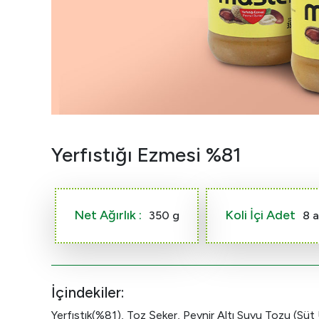
Yerfıstığı Ezmesi %81
Net Ağırlık :
Koli İçi Adet
350 g
8 
İçindekiler:
Yerfıstık(%81), Toz Şeker, Peynir Altı Suyu Tozu (Süt