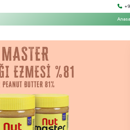
+9
Anas
Ürünlerimiz
ındık Kreması
erfıstığı Ezmesi
Tüm Ürünler