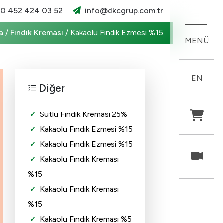
×
0 452 424 03 52
info@dkcgrup.com.tr
a
/
Fındık Kreması
/
Kakaolu Fındık Ezmesi %15
MENÜ
EN
Diğer
Sütlü Fındık Kreması 25%
Ürünlerimiz
Kakaolu Fındık Ezmesi %15
Kakaolu Fındık Ezmesi %15
Haberler
Kakaolu Fındık Kreması
Belgelerimiz
%15
Kakaolu Fındık Kreması
Kariyer
%15
Kakaolu Fındık Kreması %5
İletişim