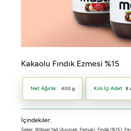
Kakaolu Fındık Ezmesi %15
Net Ağırlık :
Koli İçi Adet
400 g
8 
İçindekiler:
Şeker, Bitkisel Yağ (Ayçiçek, Pamuk), Fındık (%15), P