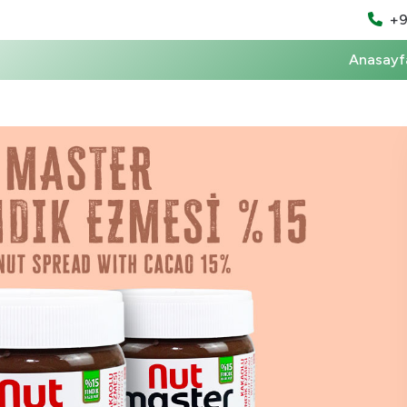
+9
Anasayf
Ürünlerimiz
ındık Kreması
erfıstığı Ezmesi
Tüm Ürünler