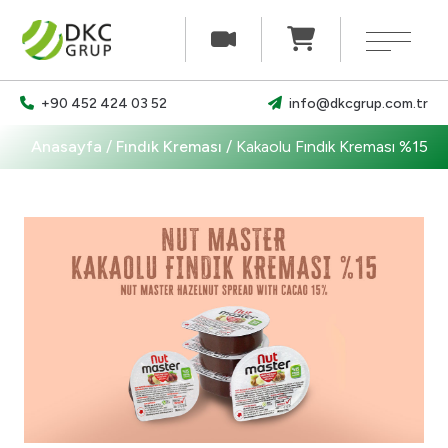
×
+90 452 424 03 52
info@dkcgrup.com.tr
Ürünlerimiz
Anasayfa
/
Fındık Kreması
/
Kakaolu Fındık Kreması %15
Haberler
Belgelerimiz
Kariyer
İletişim