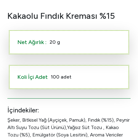
Kakaolu Fındık Kreması %15
Net Ağırlık :
20 g
Koli İçi Adet
100 adet
İçindekiler:
Şeker, Bitkisel Yağ (Ayçiçek, Pamuk), Fındık (%15), Peynir
Altı Suyu Tozu (Süt Ürünü),Yağsız Süt Tozu , Kakao
Tozu (%5), Emülgatör (Soya Lesitini), Aroma Vericiler